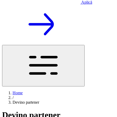
Aplică
Home
/
Devino partener
Devino partener