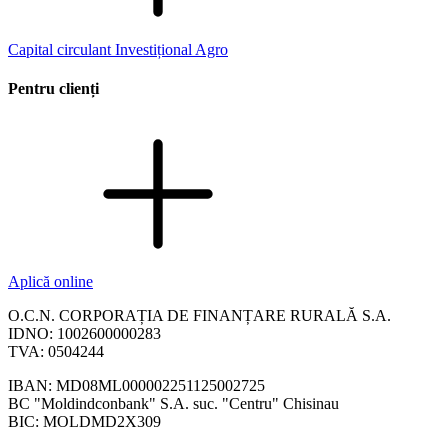
Capital circulant
Investițional
Agro
Pentru clienți
Aplică online
O.C.N. CORPORAȚIA DE FINANȚARE RURALĂ S.A.
IDNO: 1002600000283
TVA: 0504244
IBAN: MD08ML000002251125002725
BC "Moldindconbank" S.A. suc. "Centru" Chisinau
BIC: MOLDMD2X309