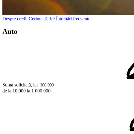
Despre credit
Cerințe
Tarife
Întrebări frecvente
Auto
Suma solicitată, lei
de la
10 000
la
1 000 000