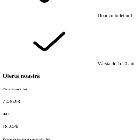
Doar cu buletinul
Vârsta de la 20 ani
Oferta noastră
Plata lunară, lei
7 436.98
DAE
18.24%
Valoarea totala a creditului, lei