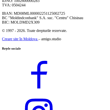
IDNO: 1002600000283
TVA: 0504244
IBAN: MD08ML000002251125002725
BC "Moldindconbank" S.A. suc. "Centru" Chisinau
BIC: MOLDMD2X309
© 1997 - 2026. Toate drepturile rezervate.
Creare site în Moldova
– amigo.studio
Rețele sociale