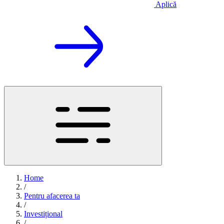
Aplică
Home
/
Pentru afacerea ta
/
Investițional
/